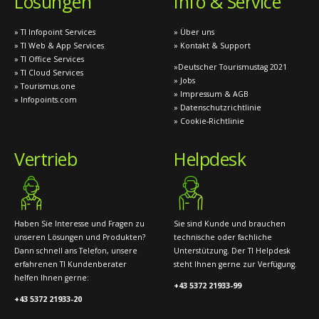
Lösungen
Info & Service
» TI Infopoint Services
» Über uns
» TI Web & App Services
» Kontakt & Support
» TI Office Services
»Deutscher Tourismustag 2021
» TI Cloud Services
» Jobs
» Tourismus.one
» Impressum & AGB
» Infopoints.com
» Datenschutzrichtlinie
» Cookie-Richtlinie
Vertrieb
Helpdesk
Haben Sie Interesse und Fragen zu
Sie sind Kunde und brauchen
unseren Lösungen und Produkten?
technische oder fachliche
Dann schnell ans Telefon, unsere
Unterstützung. Der TI Helpdesk
erfahrenen TI Kundenberater
steht Ihnen gerne zur Verfügung.
helfen Ihnen gerne:
+43 5372 21933-99
+43 5372 21933-20