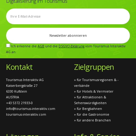
Digitalisierung im Tourismus
Ich erkenne die
AGB
und die
DSGVO-Eklärung
vom Tourismus Interaktiv
AG an.
Kontakt
Zielgruppen
Tourismus Interaktiv AG
» für Tourismusregionen & -
Kaiserbergstraße 27
verbände
6330 Kufstein
» für Hotels & Vermieter
AUSTRIA
» für Attraktionen &
+43 5372 21933-0
Sehenswürdigkeiten
info@tourismus-interaktiv.com
» für Bergbahnen
tourismus-interaktiv.com
» für die Gastronomie
» für andere Branchen