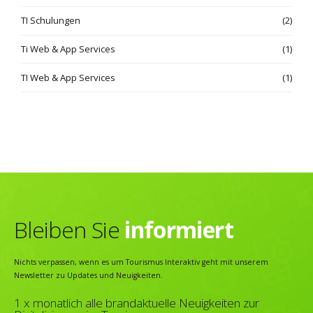
TI Schulungen
(2)
Ti Web & App Services
(1)
TI Web & App Services
(1)
Bleiben Sie
informiert
Nichts verpassen, wenn es um Tourismus Interaktiv geht mit unserem
Newsletter zu Updates und Neuigkeiten.
1 x monatlich alle brandaktuelle Neuigkeiten zur