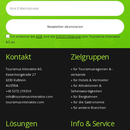
Ich erkenne die
AGB
und die
DSGVO-Eklärung
vom Tourismus Interaktiv
AG an.
Kontakt
Zielgruppen
Tourismus Interaktiv AG
» für Tourismusregionen & -
Kaiserbergstraße 27
verbände
6330 Kufstein
» für Hotels & Vermieter
AUSTRIA
» für Attraktionen &
+43 5372 21933-0
Sehenswürdigkeiten
info@tourismus-interaktiv.com
» für Bergbahnen
tourismus-interaktiv.com
» für die Gastronomie
» für andere Branchen
Lösungen
Info & Service