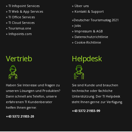
» TI Infopoint Services
» Über uns
» TI Web & App Services
» Kontakt & Support
» TI Office Services
»Deutscher Tourismustag 2021
» TI Cloud Services
» Jobs
» Tourismus.one
» Impressum & AGB
» Infopoints.com
» Datenschutzrichtlinie
» Cookie-Richtlinie
Vertrieb
Helpdesk
Haben Sie Interesse und Fragen zu
Sie sind Kunde und brauchen
unseren Lösungen und Produkten?
technische oder fachliche
Dann schnell ans Telefon, unsere
Unterstützung. Der TI Helpdesk
erfahrenen TI Kundenberater
steht Ihnen gerne zur Verfügung.
helfen Ihnen gerne:
+43 5372 21933-99
+43 5372 21933-20