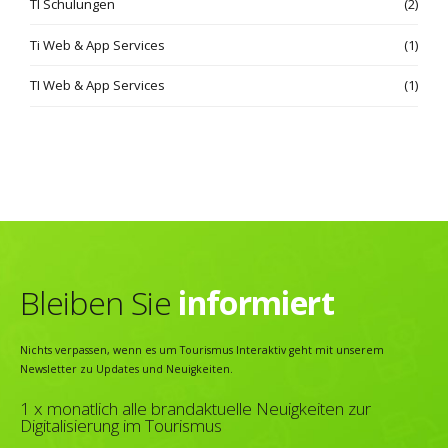
TI Schulungen
(2)
Ti Web & App Services
(1)
TI Web & App Services
(1)
Bleiben Sie
informiert
Nichts verpassen, wenn es um Tourismus Interaktiv geht mit unserem
Newsletter zu Updates und Neuigkeiten.
1 x monatlich alle brandaktuelle Neuigkeiten zur
Digitalisierung im Tourismus