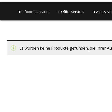
TI Infopoint Services
TI Office Services
TI Web & App
Es wurden keine Produkte gefunden, die Ihrer A