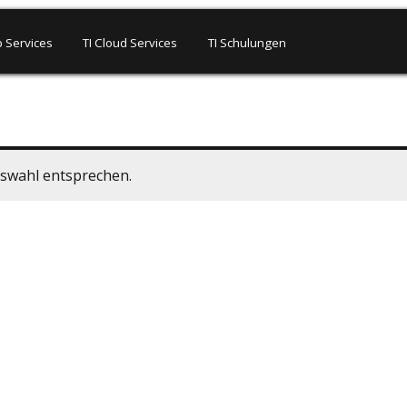
 Services
TI Cloud Services
TI Schulungen
uswahl entsprechen.