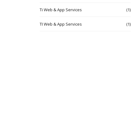
Ti Web & App Services
(1)
TI Web & App Services
(1)