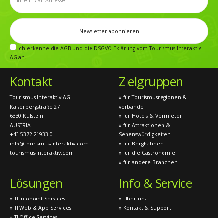
Ich erkenne die
AGB
und die
DSGVO-Eklärung
vom Tourismus Interaktiv
AG an.
Kontakt
Zielgruppen
Tourismus Interaktiv AG
» für Tourismusregionen & -
Kaiserbergstraße 27
verbände
6330 Kufstein
» für Hotels & Vermieter
AUSTRIA
» für Attraktionen &
+43 5372 21933-0
Sehenswürdigkeiten
info@tourismus-interaktiv.com
» für Bergbahnen
tourismus-interaktiv.com
» für die Gastronomie
» für andere Branchen
Lösungen
Info & Service
» TI Infopoint Services
» Über uns
» TI Web & App Services
» Kontakt & Support
» TI Office Services