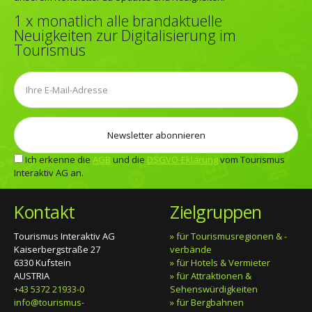
1 x monatlich alle brandaktuelle
Neuigkeiten zur Digitalisierung im
Tourismus
Ich erkenne die
AGB
und die
DSGVO-Eklärung
vom Tourismus
Interaktiv AG an.
Kontakt
Zielgruppen
Tourismus Interaktiv AG
» für Tourismusregionen & -
Kaiserbergstraße 27
verbände
6330 Kufstein
» für Hotels & Vermieter
AUSTRIA
» für Attraktionen &
+43 5372 21933-0
Sehenswürdigkeiten
info@tourismus-
» für Bergbahnen