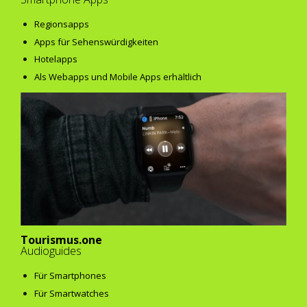
Regionsapps
Apps für Sehenswürdigkeiten
Hotelapps
Als Webapps und Mobile Apps erhältlich
Tourismus.one
Audioguides
Für Smartphones
Für Smartwatches