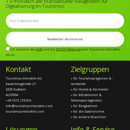
1 x monatlich alle brandaktuelle Neuigkeiten zur
Digitalisierung im Tourismus
Ich erkenne die
AGB
und die
DSGVO-Eklärung
vom Tourismus Interaktiv
AG an.
Kontakt
Zielgruppen
Tourismus Interaktiv AG
» für Tourismusregionen & -
Kaiserbergstraße 27
verbände
6330 Kufstein
» für Hotels & Vermieter
AUSTRIA
» für Attraktionen &
+43 5372 21933-0
Sehenswürdigkeiten
info@tourismus-interaktiv.com
» für Bergbahnen
tourismus-interaktiv.com
» für die Gastronomie
» für andere Branchen
Lösungen
Info & Service