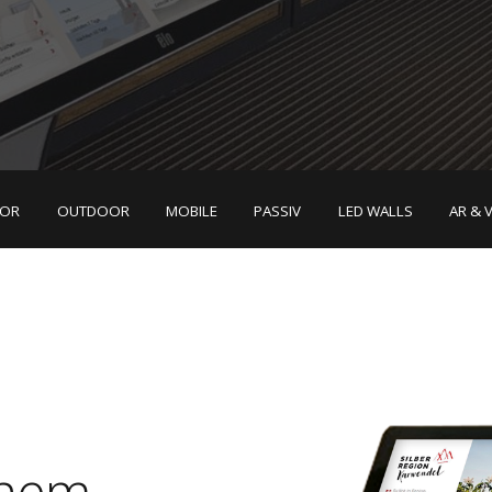
OOR
OUTDOOR
MOBILE
PASSIV
LED WALLS
AR & 
chem