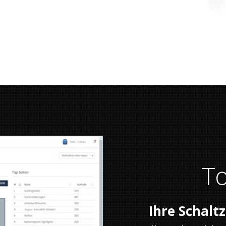
To
Ihre Schaltz
– über mehrere Jahre 