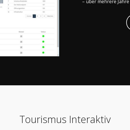
Tourismus Interaktiv
All-In-One
 erhalten von uns ein zukunftssicheres Rundum-Sorglos-Pa