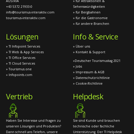
AUSTRIA
» für Attraktionen &
+43 5372 21933-0
Sehenswürdigkeiten
info@tourismus-interaktiv.com
» für Bergbahnen
tourismus-interaktiv.com
» für die Gastronomie
» für andere Branchen
Lösungen
Info & Service
» TI Infopoint Services
» Über uns
» TI Web & App Services
» Kontakt & Support
» TI Office Services
»Deutscher Tourismustag 2021
» TI Cloud Services
» Jobs
» Tourismus.one
» Impressum & AGB
» Infopoints.com
» Datenschutzrichtlinie
» Cookie-Richtlinie
Vertrieb
Helpdesk
Haben Sie Interesse und Fragen zu
Sie sind Kunde und brauchen
unseren Lösungen und Produkten?
technische oder fachliche
Dann schnell ans Telefon, unsere
Unterstützung. Der TI Helpdesk