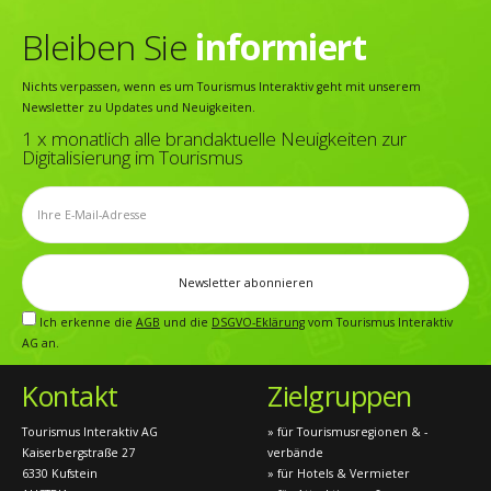
Bleiben Sie
informiert
Nichts verpassen, wenn es um Tourismus Interaktiv geht mit unserem
Newsletter zu Updates und Neuigkeiten.
1 x monatlich alle brandaktuelle Neuigkeiten zur
Digitalisierung im Tourismus
Ich erkenne die
AGB
und die
DSGVO-Eklärung
vom Tourismus Interaktiv
AG an.
Kontakt
Zielgruppen
Tourismus Interaktiv AG
» für Tourismusregionen & -
Kaiserbergstraße 27
verbände
6330 Kufstein
» für Hotels & Vermieter