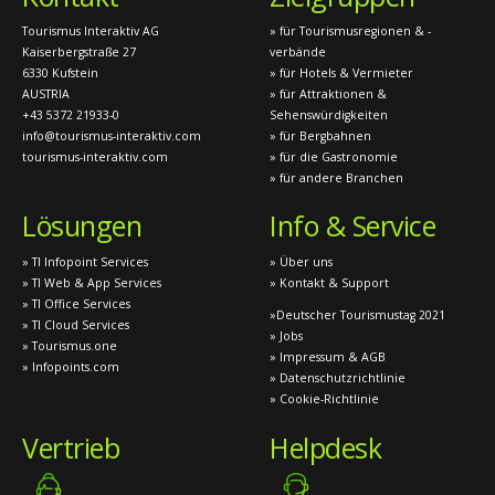
Tourismus Interaktiv AG
» für Tourismusregionen & -
Kaiserbergstraße 27
verbände
6330 Kufstein
» für Hotels & Vermieter
AUSTRIA
» für Attraktionen &
+43 5372 21933-0
Sehenswürdigkeiten
info@tourismus-interaktiv.com
» für Bergbahnen
tourismus-interaktiv.com
» für die Gastronomie
» für andere Branchen
Lösungen
Info & Service
» TI Infopoint Services
» Über uns
» TI Web & App Services
» Kontakt & Support
» TI Office Services
»Deutscher Tourismustag 2021
» TI Cloud Services
» Jobs
» Tourismus.one
» Impressum & AGB
» Infopoints.com
» Datenschutzrichtlinie
» Cookie-Richtlinie
Vertrieb
Helpdesk