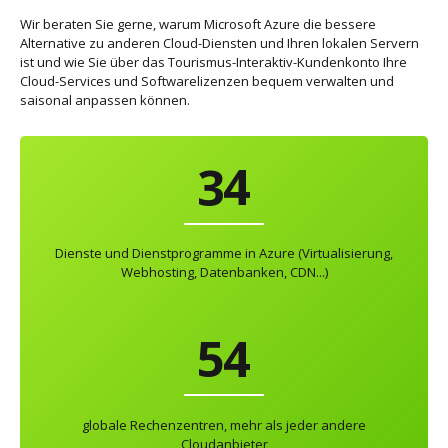
0
1
Wir beraten Sie gerne, warum Microsoft Azure die bessere
Alternative zu anderen Cloud-Diensten und Ihren lokalen Servern
ist und wie Sie über das Tourismus-Interaktiv-Kundenkonto Ihre
1
2
0
Cloud-Services und Softwarelizenzen bequem verwalten und
0
saisonal anpassen können.
2
3
1
1
0
3
4
2
2
1
4
5
3
3
2
Dienste und Dienstprogramme in Azure (Virtualisierung,
5
6
4
0
Webhosting, Datenbanken, CDN...)
4
3
6
7
5
1
5
4
7
8
6
2
6
5
8
9
7
3
globale Rechenzentren, mehr als jeder andere
Cloudanbieter