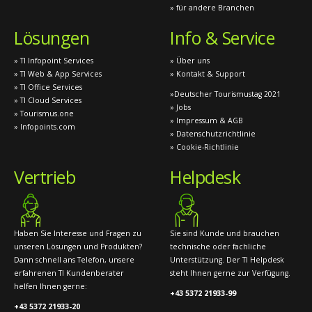
» für andere Branchen
Lösungen
Info & Service
» TI Infopoint Services
» Über uns
» TI Web & App Services
» Kontakt & Support
» TI Office Services
»Deutscher Tourismustag 2021
» TI Cloud Services
» Jobs
» Tourismus.one
» Impressum & AGB
» Infopoints.com
» Datenschutzrichtlinie
» Cookie-Richtlinie
Vertrieb
Helpdesk
Haben Sie Interesse und Fragen zu
Sie sind Kunde und brauchen
unseren Lösungen und Produkten?
technische oder fachliche
Dann schnell ans Telefon, unsere
Unterstützung. Der TI Helpdesk
erfahrenen TI Kundenberater
steht Ihnen gerne zur Verfügung.
helfen Ihnen gerne:
+43 5372 21933-99
+43 5372 21933-20