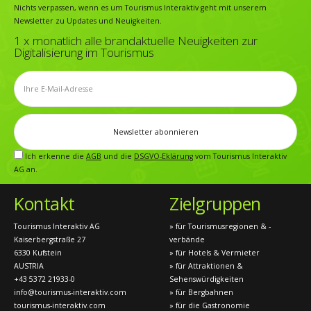
Nichts verpassen, wenn es um Tourismus Interaktiv geht mit unserem
Newsletter zu Updates und Neuigkeiten.
1 x monatlich alle brandaktuelle Neuigkeiten zur
Digitalisierung im Tourismus
Ich erkenne die
AGB
und die
DSGVO-Eklärung
vom Tourismus Interaktiv
AG an.
Kontakt
Zielgruppen
Tourismus Interaktiv AG
» für Tourismusregionen & -
Kaiserbergstraße 27
verbände
6330 Kufstein
» für Hotels & Vermieter
AUSTRIA
» für Attraktionen &
+43 5372 21933-0
Sehenswürdigkeiten
info@tourismus-interaktiv.com
» für Bergbahnen
tourismus-interaktiv.com
» für die Gastronomie