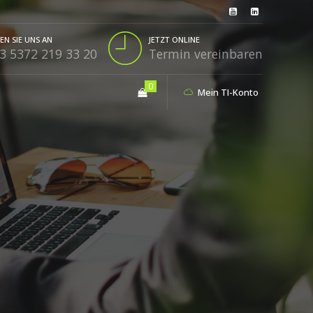
EN SIE UNS AN
JETZT ONLINE
3 5372 219 33 20
Termin vereinbaren
0
Mein TI-Konto