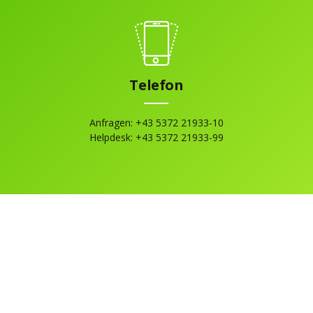
Telefon
Anfragen: +43 5372 21933-10
Helpdesk: +43 5372 21933-99
ert
 Newsletter zu Updates und