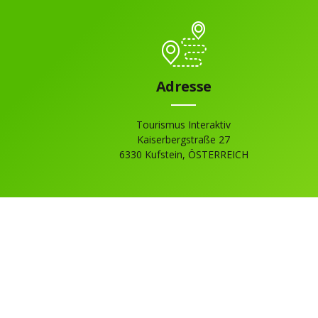
Adresse
Tourismus Interaktiv
Kaiserbergstraße 27
6330 Kufstein, ÖSTERREICH
Bleiben Sie
informi
Nichts verpassen, wenn es um Tourismus Interaktiv geht mit unserem