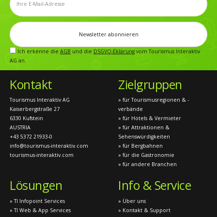
Ich erkenne die
AGB
und die
DSGVO-Eklärung
vom Tourismus Interaktiv
AG an.
Kontakt
Zielgruppen
Tourismus Interaktiv AG
» für Tourismusregionen & -
Kaiserbergstraße 27
verbände
6330 Kufstein
» für Hotels & Vermieter
AUSTRIA
» für Attraktionen &
+43 5372 21933-0
Sehenswürdigkeiten
info@tourismus-interaktiv.com
» für Bergbahnen
tourismus-interaktiv.com
» für die Gastronomie
» für andere Branchen
Lösungen
Info & Service
» TI Infopoint Services
» Über uns
» TI Web & App Services
» Kontakt & Support