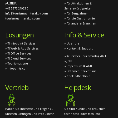
AUSTRIA
» für Attraktionen &
+43 5372 21933-0
Sehenswürdigkeiten
info@tourismus-interaktiv.com
» für Bergbahnen
tourismus-interaktiv.com
» für die Gastronomie
» für andere Branchen
Lösungen
Info & Service
» TI Infopoint Services
» Über uns
» TI Web & App Services
» Kontakt & Support
» TI Office Services
»Deutscher Tourismustag 2021
» TI Cloud Services
» Jobs
» Tourismus.one
» Impressum & AGB
» Infopoints.com
» Datenschutzrichtlinie
» Cookie-Richtlinie
Vertrieb
Helpdesk
Haben Sie Interesse und Fragen zu
Sie sind Kunde und brauchen
unseren Lösungen und Produkten?
technische oder fachliche