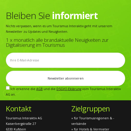
Bleiben Sie
informiert
Nichts verpassen, wenn es um Tourismus Interaktiv geht mit unserem
Newsletter zu Updates und Neuigkeiten.
1 x monatlich alle brandaktuelle Neuigkeiten zur
Digitalisierung im Tourismus
Ich erkenne die
AGB
und die
DSGVO-Eklärung
vom Tourismus Interaktiv
AG an.
Kontakt
Zielgruppen
Tourismus Interaktiv AG
» für Tourismusregionen & -
Kaiserbergstraße 27
verbände
6330 Kufstein
» für Hotels & Vermieter