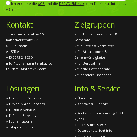
Ich erkenne die
AGB
und die
DSGVO-Eklärung
vom Tourismus Interaktiv
AG an.
Kontakt
Zielgruppen
Tourismus Interaktiv AG
» für Tourismusregionen & -
Kaiserbergstraße 27
verbände
6330 Kufstein
» für Hotels & Vermieter
AUSTRIA
» für Attraktionen &
+43 5372 21933-0
Sehenswürdigkeiten
info@tourismus-interaktiv.com
» für Bergbahnen
tourismus-interaktiv.com
» für die Gastronomie
» für andere Branchen
Lösungen
Info & Service
» TI Infopoint Services
» Über uns
» TI Web & App Services
» Kontakt & Support
» TI Office Services
»Deutscher Tourismustag 2021
» TI Cloud Services
» Jobs
» Tourismus.one
» Impressum & AGB
» Infopoints.com
» Datenschutzrichtlinie
» Cookie-Richtlinie