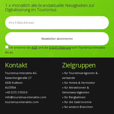
1 x monatlich alle brandaktuelle Neuigkeiten zur
Digitalisierung im Tourismus
Ich erkenne die
AGB
und die
DSGVO-Eklärung
vom Tourismus Interaktiv
AG an.
Kontakt
Zielgruppen
Tourismus Interaktiv AG
» für Tourismusregionen & -
Kaiserbergstraße 27
verbände
6330 Kufstein
» für Hotels & Vermieter
AUSTRIA
» für Attraktionen &
+43 5372 21933-0
Sehenswürdigkeiten
info@tourismus-interaktiv.com
» für Bergbahnen
tourismus-interaktiv.com
» für die Gastronomie
» für andere Branchen