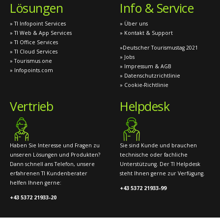
Lösungen
Info & Service
» TI Infopoint Services
» Über uns
» TI Web & App Services
» Kontakt & Support
» TI Office Services
»Deutscher Tourismustag 2021
» TI Cloud Services
» Jobs
» Tourismus.one
» Impressum & AGB
» Infopoints.com
» Datenschutzrichtlinie
» Cookie-Richtlinie
Vertrieb
Helpdesk
Haben Sie Interesse und Fragen zu
Sie sind Kunde und brauchen
unseren Lösungen und Produkten?
technische oder fachliche
Dann schnell ans Telefon, unsere
Unterstützung. Der TI Helpdesk
erfahrenen TI Kundenberater
steht Ihnen gerne zur Verfügung.
helfen Ihnen gerne:
+43 5372 21933-99
+43 5372 21933-20