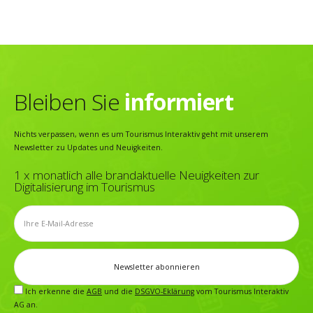
Bleiben Sie
informiert
Nichts verpassen, wenn es um Tourismus Interaktiv geht mit unserem
Newsletter zu Updates und Neuigkeiten.
1 x monatlich alle brandaktuelle Neuigkeiten zur
Digitalisierung im Tourismus
Ich erkenne die
AGB
und die
DSGVO-Eklärung
vom Tourismus Interaktiv
AG an.