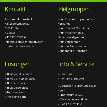
Kontakt
Zielgruppen
Tourismus Interaktiv AG
» für Tourismusregionen & -
Kaiserbergstraße 27
verbände
6330 Kufstein
» für Hotels & Vermieter
AUSTRIA
» für Attraktionen &
+43 5372 21933-0
Sehenswürdigkeiten
info@tourismus-interaktiv.com
» für Bergbahnen
tourismus-interaktiv.com
» für die Gastronomie
» für andere Branchen
Lösungen
Info & Service
» TI Infopoint Services
» Über uns
» TI Web & App Services
» Kontakt & Support
» TI Office Services
»Deutscher Tourismustag 2021
» TI Cloud Services
» Jobs
» Tourismus.one
» Impressum & AGB
» Infopoints.com
» Datenschutzrichtlinie
» Cookie-Richtlinie