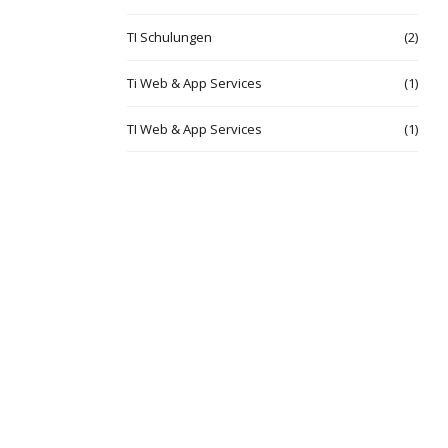
TI Schulungen
(2)
Ti Web & App Services
(1)
TI Web & App Services
(1)