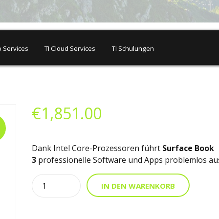
 Services
TI Cloud Services
TI Schulungen
€
1,851.00
Dank Intel Core-Prozessoren führt
Surface Book
3
professionelle Software und Apps problemlos au
Quantity
Alternat
IN DEN WARENKORB