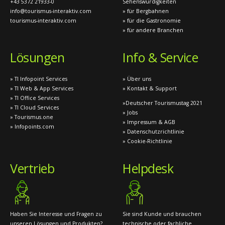
+43 5372 21933-0
Sehenswürdigkeiten
info@tourismus-interaktiv.com
» für Bergbahnen
tourismus-interaktiv.com
» für die Gastronomie
» für andere Branchen
Lösungen
Info & Service
» TI Infopoint Services
» Über uns
» TI Web & App Services
» Kontakt & Support
» TI Office Services
»Deutscher Tourismustag 2021
» TI Cloud Services
» Jobs
» Tourismus.one
» Impressum & AGB
» Infopoints.com
» Datenschutzrichtlinie
» Cookie-Richtlinie
Vertrieb
Helpdesk
Haben Sie Interesse und Fragen zu
Sie sind Kunde und brauchen
unseren Lösungen und Produkten?
technische oder fachliche