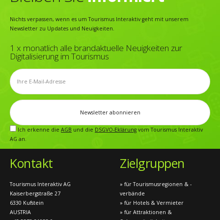
Nichts verpassen, wenn es um Tourismus Interaktiv geht mit unserem
Newsletter zu Updates und Neuigkeiten.
1 x monatlich alle brandaktuelle Neuigkeiten zur
Digitalisierung im Tourismus
Ich erkenne die
AGB
und die
DSGVO-Eklärung
vom Tourismus Interaktiv
AG an.
Kontakt
Zielgruppen
Tourismus Interaktiv AG
» für Tourismusregionen & -
Kaiserbergstraße 27
verbände
6330 Kufstein
» für Hotels & Vermieter
AUSTRIA
» für Attraktionen &