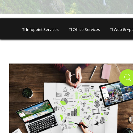
TI Infopoint Services
TI Office Services
TI Web & App