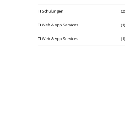
TI Schulungen
(2)
Ti Web & App Services
(1)
TI Web & App Services
(1)