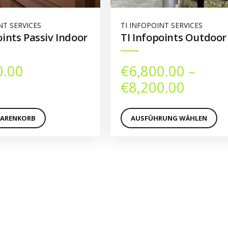
NT SERVICES
TI INFOPOINT SERVICES
oints Passiv Indoor
TI Infopoints Outdoor
e:
0.00
€
6,800.00
–
Preiss
€
8,200.00
€6,800
Dieses
Produkt
bis
WARENKORB
AUSFÜHRUNG WÄHLEN
weist
€8,200
mehrere
Varianten
auf.
Die
Optionen
können
auf
der