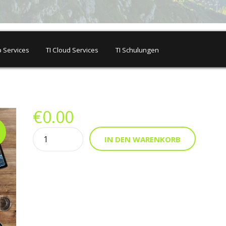
 Services
TI Cloud Services
TI Schulungen
€
0.00
Quantity
Alternat
IN DEN WARENKORB