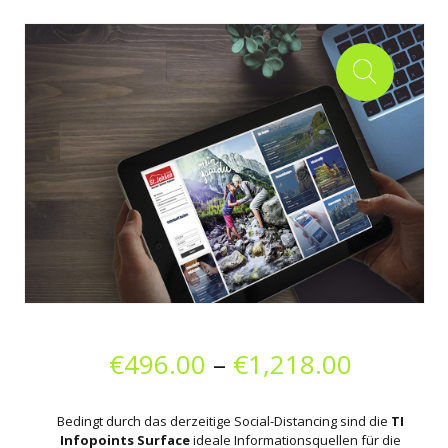
Preissp
€
496.00
–
€
1,218.00
€496.00
bis
Bedingt durch das derzeitige Social-Distancing sind die
TI
Infopoints Surface
ideale Informationsquellen für die