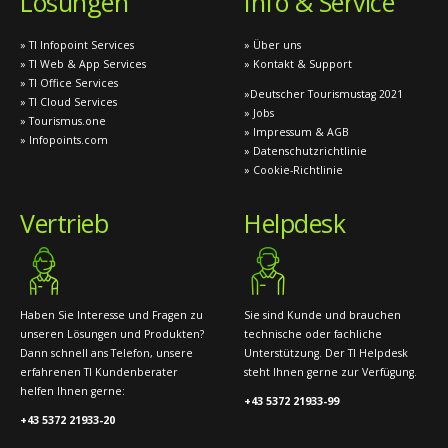
Lösungen
Info & Service
» TI Infopoint Services
» Über uns
» TI Web & App Services
» Kontakt & Support
» TI Office Services
»Deutscher Tourismustag 2021
» TI Cloud Services
» Jobs
» Tourismus.one
» Impressum & AGB
» Infopoints.com
» Datenschutzrichtlinie
» Cookie-Richtlinie
Vertrieb
Helpdesk
Haben Sie Interesse und Fragen zu
Sie sind Kunde und brauchen
unseren Lösungen und Produkten?
technische oder fachliche
Dann schnell ans Telefon, unsere
Unterstützung. Der TI Helpdesk
erfahrenen TI Kundenberater
steht Ihnen gerne zur Verfügung.
helfen Ihnen gerne:
+43 5372 21933-99
+43 5372 21933-20