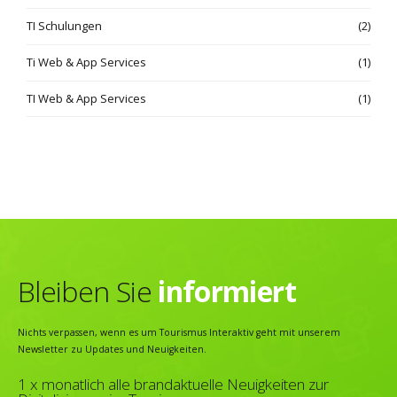
TI Schulungen
(2)
Ti Web & App Services
(1)
TI Web & App Services
(1)
Bleiben Sie
informiert
Nichts verpassen, wenn es um Tourismus Interaktiv geht mit unserem
Newsletter zu Updates und Neuigkeiten.
1 x monatlich alle brandaktuelle Neuigkeiten zur