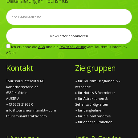
Digitalisierung im Tourismus
Ich erkenne die
AGB
und die
DSGVO-Eklärung
vom Tourismus Interaktiv
AG an.
Kontakt
Zielgruppen
Tourismus Interaktiv AG
» für Tourismusregionen & -
Kaiserbergstraße 27
verbände
6330 Kufstein
» für Hotels & Vermieter
AUSTRIA
» für Attraktionen &
+43 5372 21933-0
Sehenswürdigkeiten
info@tourismus-interaktiv.com
» für Bergbahnen
tourismus-interaktiv.com
» für die Gastronomie
» für andere Branchen