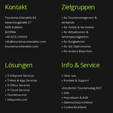
Kontakt
Zielgruppen
Tourismus Interaktiv AG
» für Tourismusregionen & -
Kaiserbergstraße 27
verbände
6330 Kufstein
» für Hotels & Vermieter
AUSTRIA
» für Attraktionen &
+43 5372 21933-0
Sehenswürdigkeiten
info@tourismus-interaktiv.com
» für Bergbahnen
tourismus-interaktiv.com
» für die Gastronomie
» für andere Branchen
Lösungen
Info & Service
» TI Infopoint Services
» Über uns
» TI Web & App Services
» Kontakt & Support
» TI Office Services
»Deutscher Tourismustag 2021
» TI Cloud Services
» Jobs
» Tourismus.one
» Impressum & AGB
» Infopoints.com
» Datenschutzrichtlinie
» Cookie-Richtlinie