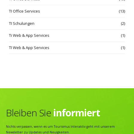
TI Office Services
(13)
TI Schulungen
(2)
Ti Web & App Services
(1)
TI Web & App Services
(1)
Bleiben Sie
informiert
Nichts verpassen, wenn es um Tourismus Interaktiv geht mit unserem
Newsletter zu Updates und Neuigkeiten.