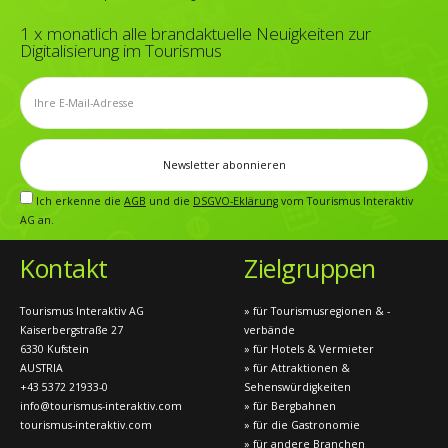
1 x monatlich alle brandaktuelle Neuigkeiten zur
Digitalisierung im Tourismus
Ich erkenne die
AGB
und die
DSGVO-Eklärung
vom Tourismus Interaktiv
AG an.
Kontakt
Zielgruppen
Tourismus Interaktiv AG
» für Tourismusregionen & -
Kaiserbergstraße 27
verbände
6330 Kufstein
» für Hotels & Vermieter
AUSTRIA
» für Attraktionen &
+43 5372 21933-0
Sehenswürdigkeiten
info@tourismus-interaktiv.com
» für Bergbahnen
tourismus-interaktiv.com
» für die Gastronomie
» für andere Branchen