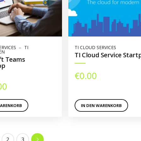
ERVICES
TI
TI CLOUD SERVICES
EN
TI Cloud Service Start
ft Teams
op
€
0.00
00
WARENKORB
IN DEN WARENKORB
2
3
→