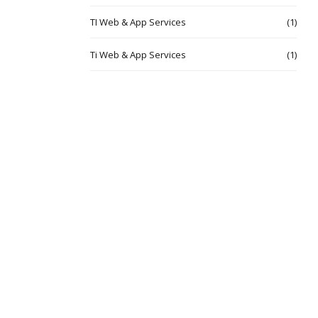
TI Web & App Services
(1)
Ti Web & App Services
(1)