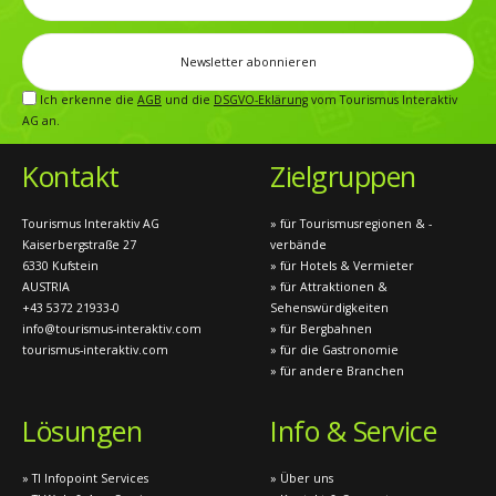
Ich erkenne die
AGB
und die
DSGVO-Eklärung
vom Tourismus Interaktiv
AG an.
Kontakt
Zielgruppen
Tourismus Interaktiv AG
» für Tourismusregionen & -
Kaiserbergstraße 27
verbände
6330 Kufstein
» für Hotels & Vermieter
AUSTRIA
» für Attraktionen &
+43 5372 21933-0
Sehenswürdigkeiten
info@tourismus-interaktiv.com
» für Bergbahnen
tourismus-interaktiv.com
» für die Gastronomie
» für andere Branchen
Lösungen
Info & Service
» TI Infopoint Services
» Über uns