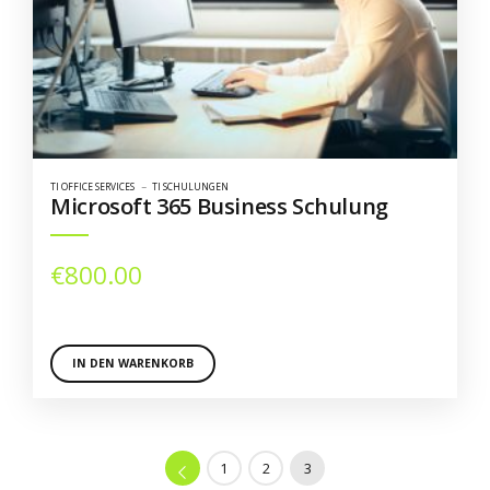
TI OFFICE SERVICES
TI SCHULUNGEN
Microsoft 365 Business Schulung
€
800.00
IN DEN WARENKORB
←
1
2
3